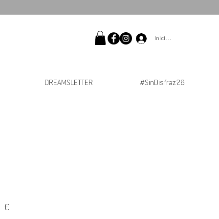
Iniciar sesión
DREAMSLETTER
#SinDisfraz26
Precio
 €