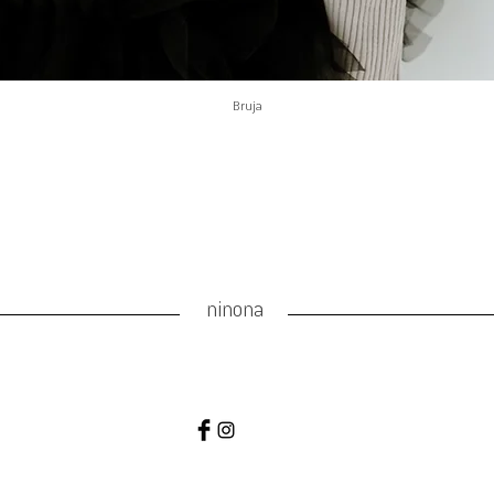
Bruja
ninona