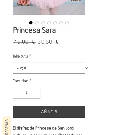
Princesa Sara
Precio
Precio
 45,00 € 
30,60 €
de
Talla tutú
*
oferta
Cantidad
*
AÑADIR
RESEÑAS
El disfraz de Princesa de San Jordi