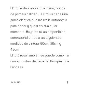
El tutú esta elaborado a mano, con tul
de primera calidad. La cintura tiene una
goma elástica que facilita la autonomía
para poner y quitar en cualquier
momento. Hay tres tallas disponibles,
correspondientes a las siguientes
medidas de cintura: 60cm, 50cm y
45cm
El tutú rosa también se puede combinar
con el disfraz de Hada del Bosque y de
Princesa.
Talla Tutú
S 45 cm, M 50 cm, L 60 cm.
OTROS PRODUCTOS