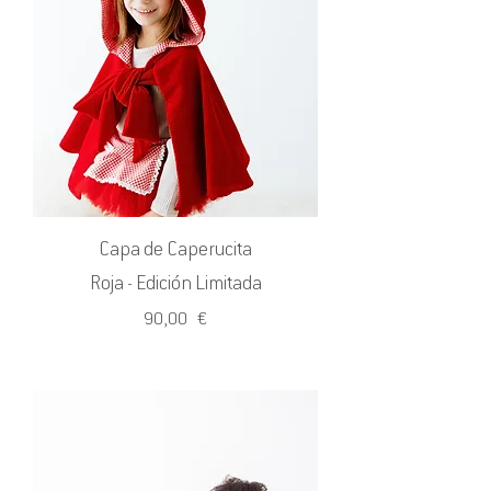
Capa de Caperucita
Roja - Edición Limitada
Precio
90,00 €