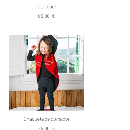
Tutú black
Precio
65,00 €
Chaqueta de domador
Precio
75,00 €