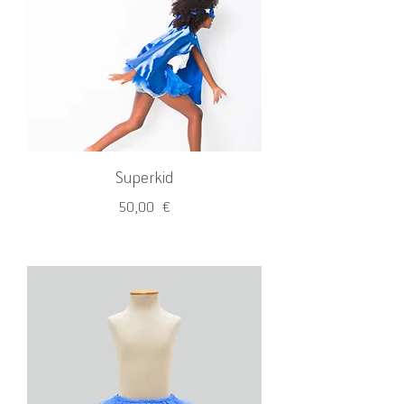
Superkid
Precio
50,00 €